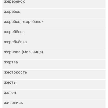
жеребенок
жеребец
жеребец, жеребенок
жеребёнок
жеребьёвка
жернова (мельница)
жертва
жестокость
жесты
жетон
живопись