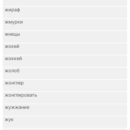
жираф
жмурки
жнецы
жокей
жоккей
жолоб
жонглер
жонглировать
жужжание
жук