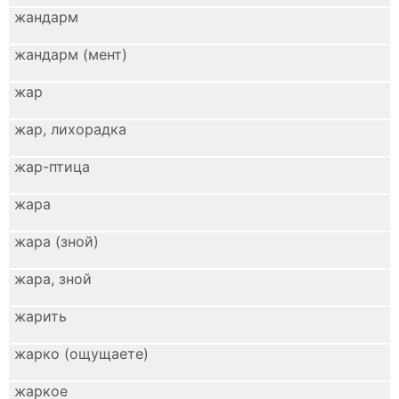
жандарм
жандарм (мент)
жар
жар, лихорадка
жар-птица
жара
жара (зной)
жара, зной
жарить
жарко (ощущаете)
жаркое