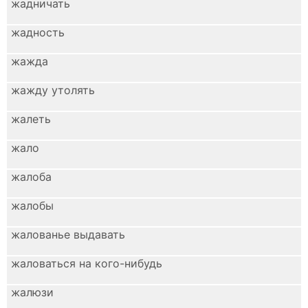
жадничать
жадность
жажда
жажду утолять
жалеть
жало
жалоба
жалобы
жалованье выдавать
жаловаться на кого-нибудь
жалюзи