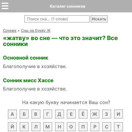
Каталог сонников
Cонник
»
Сны на букву Ж
«жатву» во сне — что это значит? Все
сонники
Основной сонник
Благополучие в хозяйстве.
Сонник мисс Хассе
Благополучие в хозяйстве.
На какую букву начинается Ваш сон?
А
Б
В
Г
Д
Е
Ё
Ж
З
И
Й
К
Л
М
Н
О
П
Р
С
Т