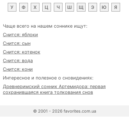
У
Ф
Х
Ц
Ч
Ш
Щ
Э
Ю
Я
Чаще всего на нашем соннике ищут:
Снится: яблоки
Снится: сын
Снится: котенок
Снится: вода
Снится: кони
Интересное и полезное о сновидениях:
Древнеримский сонник Артемидора: первая
сохранившаяся книга толкования снов
© 2001 - 2026 favorites.com.ua