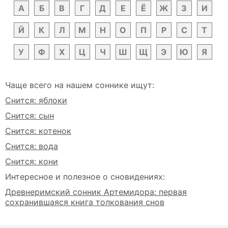
А
Б
В
Г
Д
Е
Ё
Ж
З
И
Й
К
Л
М
Н
О
П
Р
С
Т
У
Ф
Х
Ц
Ч
Ш
Щ
Э
Ю
Я
Чаще всего на нашем соннике ищут:
Снится: яблоки
Снится: сын
Снится: котенок
Снится: вода
Снится: кони
Интересное и полезное о сновидениях:
Древнеримский сонник Артемидора: первая
сохранившаяся книга толкования снов