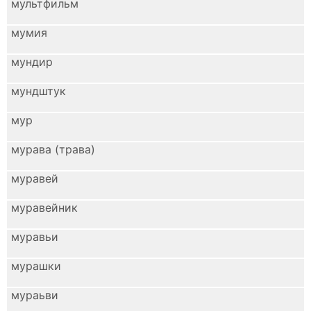
мультфильм
мумия
мундир
мундштук
мур
мурава (трава)
муравей
муравейник
муравьи
мурашки
мураьви