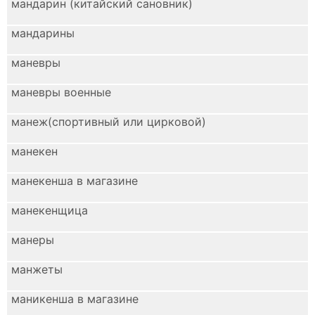
мандарин (китайский сановник)
мандарины
маневры
маневры военные
манеж(спортивный или цирковой)
манекен
манекенша в магазине
манекенщица
манеры
манжеты
маникенша в магазине