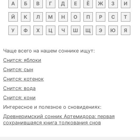
А
Б
В
Г
Д
Е
Ё
Ж
З
И
Й
К
Л
М
Н
О
П
Р
С
Т
У
Ф
Х
Ц
Ч
Ш
Щ
Э
Ю
Я
Чаще всего на нашем соннике ищут:
Снится: яблоки
Снится: сын
Снится: котенок
Снится: вода
Снится: кони
Интересное и полезное о сновидениях:
Древнеримский сонник Артемидора: первая
сохранившаяся книга толкования снов