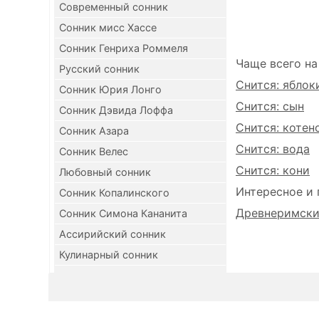
Современный сонник
Сонник мисс Хассе
Сонник Генриха Роммеля
Чаще всего на
Русский сонник
Снится: яблок
Сонник Юрия Лонго
Снится: сын
Сонник Дэвида Лоффа
Снится: котен
Сонник Азара
Снится: вода
Сонник Велес
Снится: кони
Любовный сонник
Интересное и 
Сонник Копалинского
Древнеримский
Сонник Симона Кананита
Ассирийский сонник
Кулинарный сонник