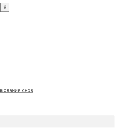
Я
лкования снов