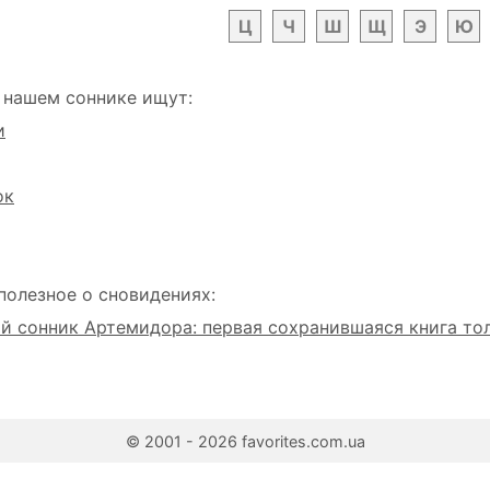
Ц
Ч
Ш
Щ
Э
Ю
 нашем соннике ищут:
и
ок
полезное о сновидениях:
 сонник Артемидора: первая сохранившаяся книга то
© 2001 - 2026 favorites.com.ua