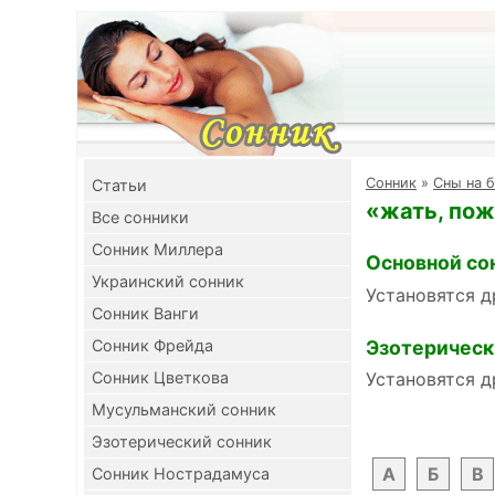
Cонник
»
Сны на 
Cтатьи
«жать, пож
Все сонники
Сонник Миллера
Основной со
Украинский сонник
Установятся д
Сонник Ванги
Эзотерическ
Сонник Фрейда
Сонник Цветкова
Установятся д
Мусульманский сонник
Эзотерический сонник
А
Б
В
Сонник Нострадамуса