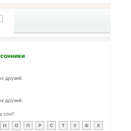
 сонники
х друзей.
х друзей.
ш сон?
Н
О
П
Р
С
Т
У
Ф
Х