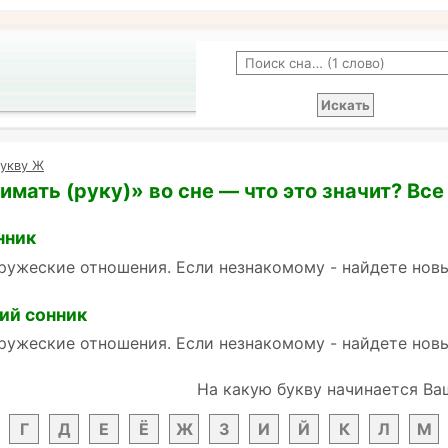
букву Ж
имать (руку)» во сне — что это значит? Все
нник
ружеские отношения. Если незнакомому - найдете новы
ий сонник
ружеские отношения. Если незнакомому - найдете новы
На какую букву начинается Ва
Г
Д
Е
Ё
Ж
З
И
Й
К
Л
М