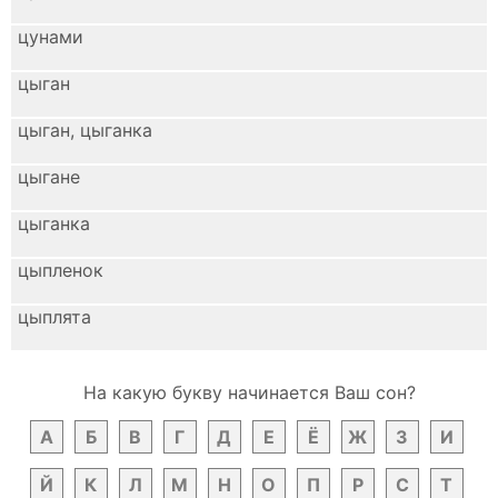
цунами
цыган
цыган, цыганка
цыгане
цыганка
цыпленок
цыплята
На какую букву начинается Ваш сон?
А
Б
В
Г
Д
Е
Ё
Ж
З
И
Й
К
Л
М
Н
О
П
Р
С
Т