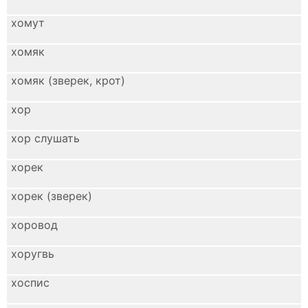
хомут
хомяк
хомяк (зверек, крот)
хор
хор слушать
хорек
хорек (зверек)
хоровод
хоругвь
хоспис