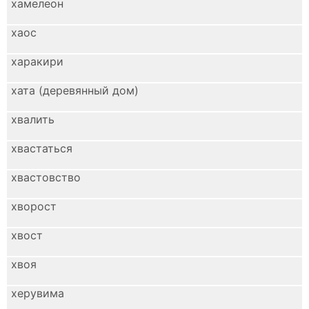
хамелеон
хаос
харакири
хата (деревянный дом)
хвалить
хвастаться
хвастовство
хворост
хвост
хвоя
херувима