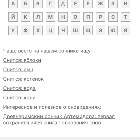
А
Б
В
Г
Д
Е
Ё
Ж
З
И
Й
К
Л
М
Н
О
П
Р
С
Т
У
Ф
Х
Ц
Ч
Ш
Щ
Э
Ю
Я
Чаще всего на нашем соннике ищут:
Снится: яблоки
Снится: сын
Снится: котенок
Снится: вода
Снится: кони
Интересное и полезное о сновидениях:
Древнеримский сонник Артемидора: первая
сохранившаяся книга толкования снов