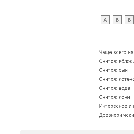
А
Б
В
Чаще всего на
Снится: яблок
Снится: сын
Снится: котен
Снится: вода
Снится: кони
Интересное и 
Древнеримский