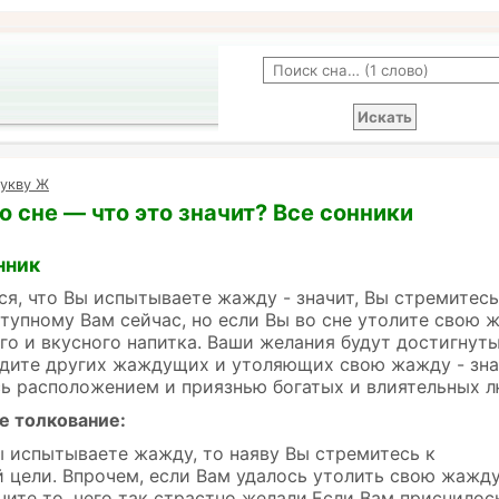
букву Ж
 сне — что это значит? Все сонники
нник
ся, что Вы испытываете жажду - значит, Вы стремитесь
тупному Вам сейчас, но если Вы во сне утолите свою 
го и вкусного напитка. Ваши желания будут достигнуты
идите других жаждущих и утоляющих свою жажду - зна
ь расположением и приязнью богатых и влиятельных л
е толкование:
ы испытываете жажду, то наяву Вы стремитесь к
цели. Впрочем, если Вам удалось утолить свою жажду
чите то, чего так страстно желали.Если Вам приснилось