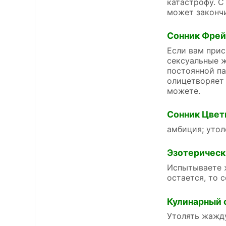
катастрофу. С
может закончи
Сонник Фре
Если вам прис
сексуальные ж
постоянной па
олицетворяет 
можете.
Сонник Цвет
амбиция; утол
Эзотерическ
Испытываете 
остается, то 
Кулинарный 
Утолять жажду