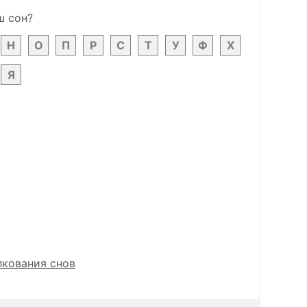
ш сон?
Н
О
П
Р
С
Т
У
Ф
Х
Я
лкования снов