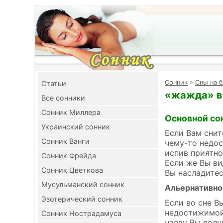
Cонник
»
Сны на 
Cтатьи
«жажда» во
Все сонники
Сонник Миллера
Основной со
Украинский сонник
Если Вам снит
Сонник Ванги
чему-то недос
испив приятно
Сонник Фрейда
Если же Вы в
Сонник Цветкова
Вы насладитес
Мусульманский сонник
Альернативно
Эзотерический сонник
Если во сне В
недостижимой 
Сонник Нострадамуса
наяву Вы полу