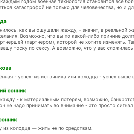
 каждым годом военная технология становится все бол
ться катастрофой не только для человечества, но и дл
йда
нилось, как вы ощущали жажду, - значит, в реальной ж
елания. Возможно, что вы по какой-либо причине дол
ртнершей (партнером), которой не хотите изменять. Т
вашу тоску по сексу. А возможно, что у вас сложилась 
кова
ённая - успех; из источника или колодца - успех выше 
ий сонник
жажду - к материальным потерям, возможно, банкротс
сон не надо принимать во внимание - это просто сигнал
сонник
 из колодца — жить не по средствам.