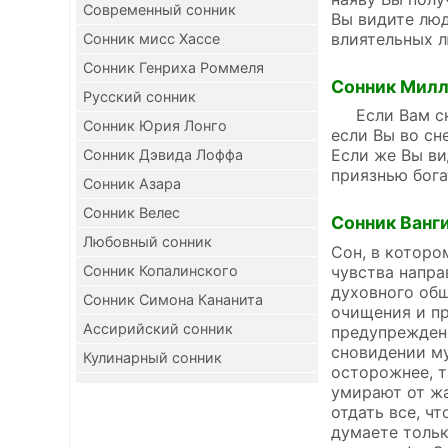
Современный сонник
Вы видите люд
влиятельных л
Сонник мисс Хассе
Сонник Генриха Роммеля
Сонник Мил
Русский сонник
Если Вам снит
Сонник Юрия Лонго
если Вы во сн
Если же Вы в
Сонник Дэвида Лоффа
приязнью бога
Сонник Азара
Сонник Велес
Сонник Ванг
Любовный сонник
Сон, в которо
чувства напра
Сонник Копалинского
духовного общ
Сонник Симона Кананита
очищения и пр
Ассирийский сонник
предупреждени
сновидении му
Кулинарный сонник
осторожнее, т
умирают от жа
отдать все, ч
думаете тольк