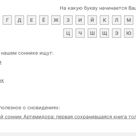
На какую букву начинается Ва
Г
Д
Е
Ё
Ж
З
И
Й
К
Л
М
Ц
Ч
Ш
Щ
Э
Ю
 нашем соннике ищут:
и
ок
полезное о сновидениях:
 сонник Артемидора: первая сохранившаяся книга то