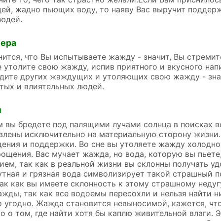
ей, жадно пьющих воду, то наяву Вас выручит поддер
юдей.
лера
ся, что Вы испытываете жажду - значит, Вы стремите
е утолите свою жажду, испив приятного и вкусного н
идите других жаждущих и утоляющих свою жажду - зна
тых и влиятельных людей.
и
м вы бредете под палящими лучами солнца в поисках во
влены исключительно на материальную сторону жизни.
ения и поддержки. Во сне вы утоляете жажду холодно
ощения. Вас мучает жажда, но вода, которую вы пьете,
ем, так как в реальной жизни вы склонны получать уд
тная и грязная вода символизирует такой страшный по
ак как вы имеете склонность к этому страшному недуг
жды, так как все водоемы пересохли и нельзя найти н
то угодно. Жажда становится невыносимой, кажется, что
о о том, где найти хотя бы каплю живительной влаги.