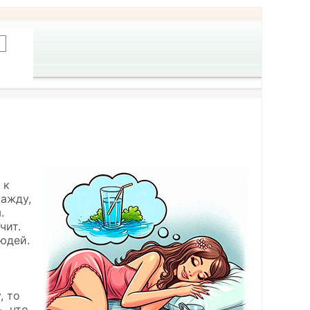
 к
жажду,
.
чит.
юдей.
, то
, что