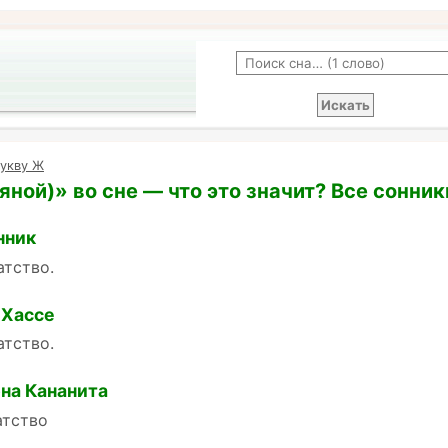
букву Ж
яной)» во сне — что это значит? Все сонник
нник
атство.
 Хассе
атство.
на Кананита
атство