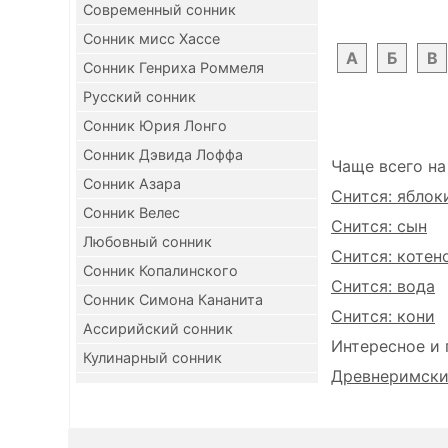
Современный сонник
Сонник мисс Хассе
А
Б
В
Сонник Генриха Роммеля
Русский сонник
Сонник Юрия Лонго
Сонник Дэвида Лоффа
Чаще всего на
Сонник Азара
Снится: яблок
Сонник Велес
Снится: сын
Любовный сонник
Снится: котен
Сонник Копалинского
Снится: вода
Сонник Симона Кананита
Снится: кони
Ассирийский сонник
Интересное и 
Кулинарный сонник
Древнеримский