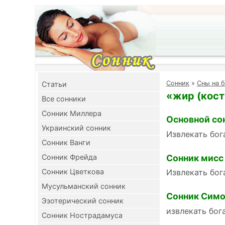
Cонник
»
Сны на 
Cтатьи
«жир (кост
Все сонники
Сонник Миллера
Основной со
Украинский сонник
Извлекать бог
Сонник Ванги
Сонник мисс
Сонник Фрейда
Сонник Цветкова
Извлекать бог
Мусульманский сонник
Сонник Симо
Эзотерический сонник
извлекать бог
Сонник Нострадамуса