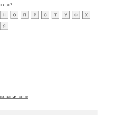
ш сон?
Н
О
П
Р
С
Т
У
Ф
Х
Я
лкования снов