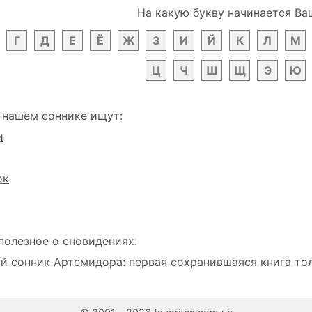
На какую букву начинается Ва
Г
Д
Е
Ё
Ж
З
И
Й
К
Л
М
Ц
Ч
Ш
Щ
Э
Ю
 нашем соннике ищут:
и
ок
полезное о сновидениях:
 сонник Артемидора: первая сохранившаяся книга то