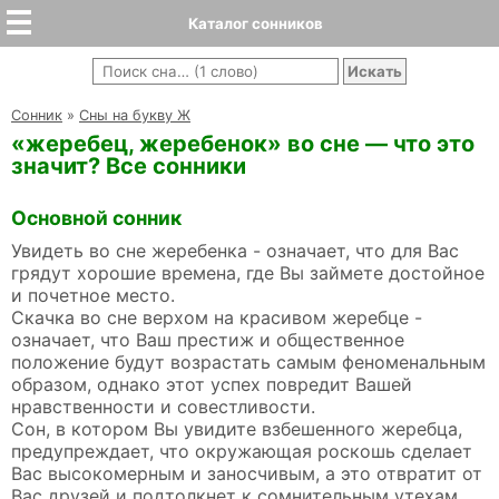
Каталог сонников
Cонник
»
Сны на букву Ж
«жеребец, жеребенок» во сне — что это
значит? Все сонники
Основной сонник
Увидеть во сне жеребенка - означает, что для Вас
грядут хорошие времена, где Вы займете достойное
и почетное место.
Скачка во сне верхом на красивом жеребце -
означает, что Ваш престиж и общественное
положение будут возрастать самым феноменальным
образом, однако этот успех повредит Вашей
нравственности и совестливости.
Сон, в котором Вы увидите взбешенного жеребца,
предупреждает, что окружающая роскошь сделает
Вас высокомерным и заносчивым, а это отвратит от
Вас друзей и подтолкнет к сомнительным утехам.