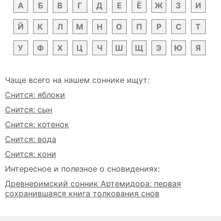
А
Б
В
Г
Д
Е
Ё
Ж
З
И
Й
К
Л
М
Н
О
П
Р
С
Т
У
Ф
Х
Ц
Ч
Ш
Щ
Э
Ю
Я
Чаще всего на нашем соннике ищут:
Снится: яблоки
Снится: сын
Снится: котенок
Снится: вода
Снится: кони
Интересное и полезное о сновидениях:
Древнеримский сонник Артемидора: первая
сохранившаяся книга толкования снов