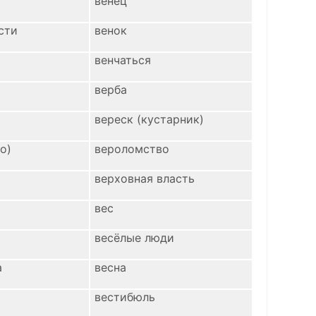
венец
сти
венок
венчаться
верба
вереск (кустарник)
о)
вероломство
верховная власть
вес
весёлые люди
а
весна
вестибюль