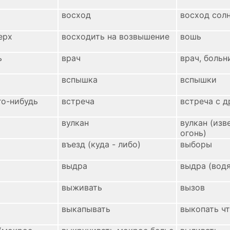
восход
восход сол
ерх
восходить на возвышение
вошь
ь
врач
врач, больн
вспышка
вспышки
го-нибудь
встреча
встреча с д
вулкан
вулкан (из
огонь)
въезд (куда - либо)
выборы
выдра
выдра (вод
выживать
вызов
выкапывать
выкопать ч