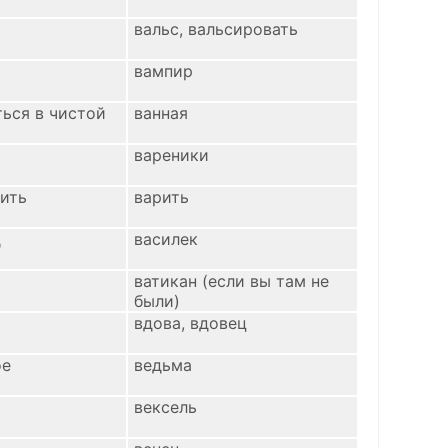
вальс, вальсировать
вампир
ться в чистой
ванная
вареники
рить
варить
д
василек
ватикан (если вы там не
были)
вдова, вдовец
ое
ведьма
вексель