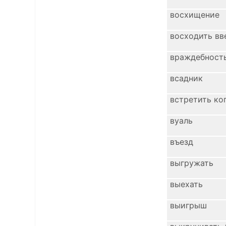
восхищение
восходить вв
враждебност
всадник
встретить ко
вуаль
въезд
выгружать
выехать
выигрыш