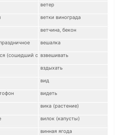
ветер
и
ветки винограда
ветчина, бекон
(праздничное
вешалка
ся (сошедший с
взвешивать
вздыхать
вид
тофон
видеть
вика (растение)
е
вилок (капусты)
винная ягода