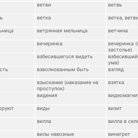
ветви
ветвь
ь
ветка
ветка, ветв
ьница
ветрянная мельница
ветчина
вечеринка
вечеринка 
застолье)
взбесившегося видеть
взбесивший
ума)
сть
взволнованным быть
взгляд
взыскание (наказание на
взятка
проступок)
видения
видеомагни
воруют
виды
визит
вилла
вилла в сел
вилы навозные
винегрет