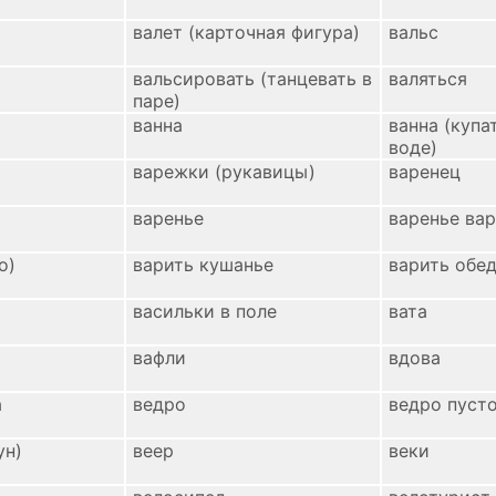
валет (карточная фигура)
вальс
вальсировать (танцевать в
валяться
паре)
ванна
ванна (купа
воде)
варежки (рукавицы)
варенец
варенье
варенье ва
о)
варить кушанье
варить обе
васильки в поле
вата
вафли
вдова
а
ведро
ведро пуст
ун)
веер
веки