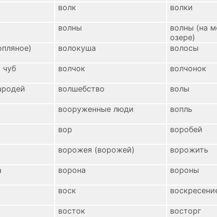
волк
волки
волны
волны (на м
озере)
опляное)
волокуша
волосы
 чуб
волчок
волчонок
ародей
волшебство
волы
вооруженные люди
вопль
вор
воробей
ворожея (ворожей)
ворожить
а
ворона
вороны
воск
воскресение
восток
восторг