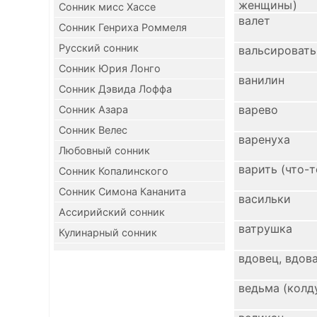
женщины)
Сонник мисс Хассе
валет
Сонник Генриха Роммеля
Русский сонник
вальсировать
Сонник Юрия Лонго
ванилин
Сонник Дэвида Лоффа
варево
Сонник Азара
Сонник Велес
варенуха
Любовный сонник
варить (что-т
Сонник Копалинского
Сонник Симона Кананита
васильки
Ассирийский сонник
ватрушка
Кулинарный сонник
вдовец, вдов
ведьма (колд