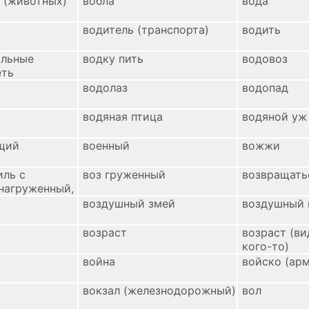
 (животных)
вобла
вода
водитель (транспорта)
водить
ольные
водку пить
водовоз
еть
водолаз
водопад
водяная птица
водяной уж
щий
военный
вожжи
иль с
воз груженный
возвращать
нагруженный,
воздушный змей
воздушный
возраст
возраст (ви
кого-то)
война
войско (ар
вокзал (железнодорожный)
вол