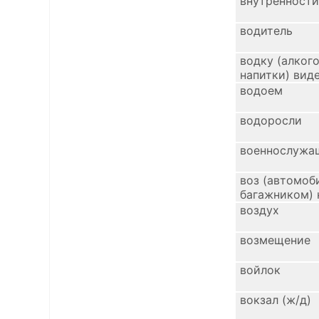
внутренности
водитель
водку (алког
напитки) вид
водоем
водоросли
военнослужа
воз (автомоб
багажником) 
тяжелый
воздух
возмещение
войлок
вокзал (ж/д)