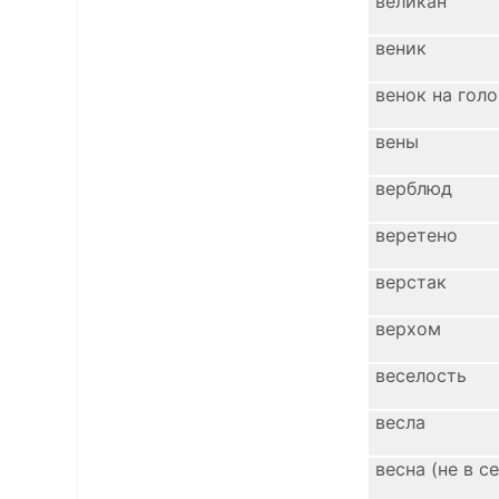
великан
веник
венок на голо
вены
верблюд
веретено
верстак
верхом
веселость
весла
весна (не в с