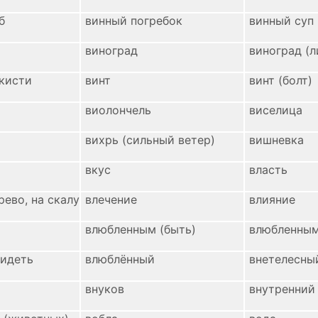
б
винный погребок
винный суп
виноград
виноград (л
кисти
винт
винт (болт)
виолончель
виселица
вихрь (сильный ветер)
вишневка
вкус
власть
рево, на скалу
влечение
влияние
влюбленным (быть)
влюбленным
видеть
влюблённый
внетелесны
внуков
внутренний