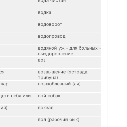
вода чистая
водка
водоворот
водопровод
водяной уж - для больных -
выздоровление.
воз
ся
возвышение (эстрада,
трибуна)
 шар
возлюбленный (ая)
деть себя или
вой собак
мия)
вокзал
вол (рабочий бык)