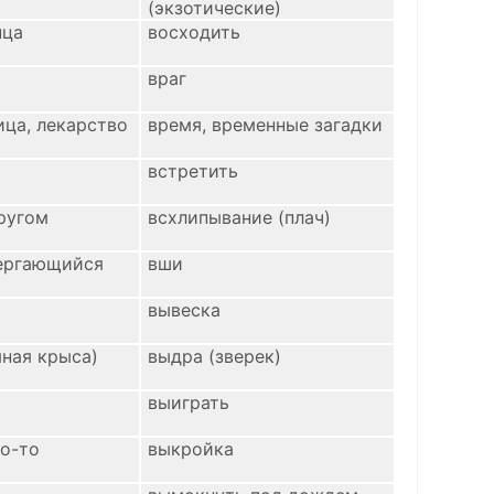
(экзотические)
нца
восходить
враг
ица, лекарство
время, временные загадки
встретить
ругом
всхлипывание (плач)
вергающийся
вши
вывеска
яная крыса)
выдра (зверек)
выиграть
то-то
выкройка