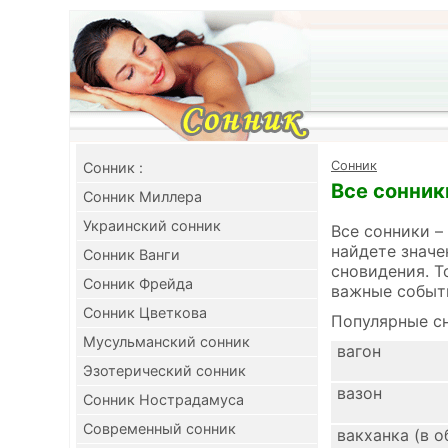
Cонник
Cонник :
Все сонники
Сонник Миллера
Украинский сонник
Все сонники –
найдете значе
Сонник Ванги
сновидения. Т
Сонник Фрейда
важные событ
Сонник Цветкова
Популярные сн
Мусульманский сонник
вагон
Эзотерический сонник
вазон
Сонник Нострадамуса
Современный сонник
вакханка (в о