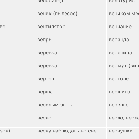
велосипед
велотурист
веник (пылесос)
веником ме
ве
вентилятор
венчание
вепрь
веранда
веревка
вереница
верёвка
вермут (вин
вертеп
вертолет
верша
вершина
веселым быть
веселье
весло
весло, весл
езон)
весну наблюдать во сне
веснушки