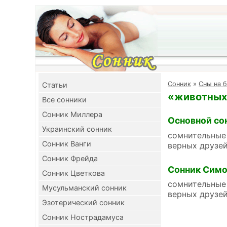
Cонник
»
Сны на 
Cтатьи
«животных 
Все сонники
Сонник Миллера
Основной со
Украинский сонник
сомнительные 
Сонник Ванги
верных друзе
Сонник Фрейда
Сонник Симо
Сонник Цветкова
сомнительные 
Мусульманский сонник
верных друзе
Эзотерический сонник
Сонник Нострадамуса