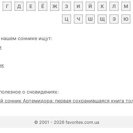
Г
Д
Е
Ё
Ж
З
И
Й
К
Л
М
Ц
Ч
Ш
Щ
Э
Ю
 нашем соннике ищут:
и
ок
полезное о сновидениях:
 сонник Артемидора: первая сохранившаяся книга то
© 2001 - 2026 favorites.com.ua