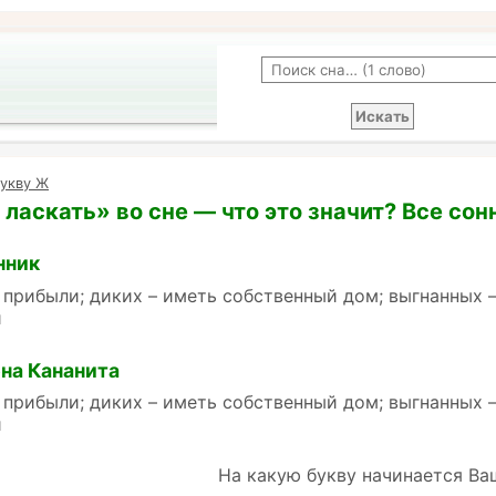
букву Ж
ласкать» во сне — что это значит? Все сон
нник
прибыли; диких – иметь собственный дом; выгнанных –
й
на Кананита
прибыли; диких – иметь собственный дом; выгнанных –
й
На какую букву начинается Ва