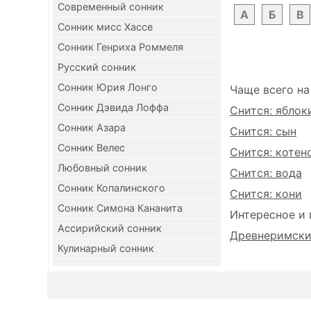
Современный сонник
А
Б
В
Сонник мисс Хассе
Сонник Генриха Роммеля
Русский сонник
Сонник Юрия Лонго
Чаще всего на
Сонник Дэвида Лоффа
Снится: яблок
Сонник Азара
Снится: сын
Сонник Велес
Снится: котен
Любовный сонник
Снится: вода
Сонник Копалинского
Снится: кони
Сонник Симона Кананита
Интересное и 
Ассирийский сонник
Древнеримский
Кулинарный сонник