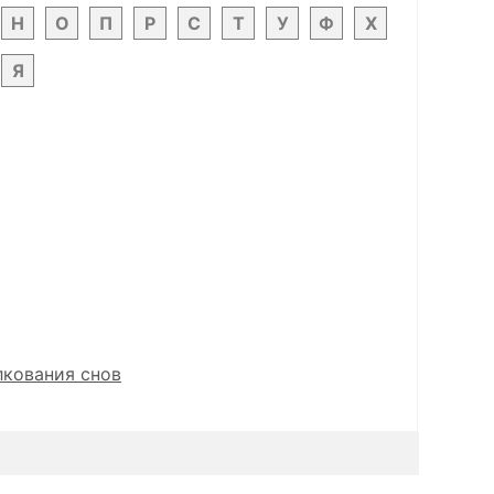
Н
О
П
Р
С
Т
У
Ф
Х
Я
лкования снов