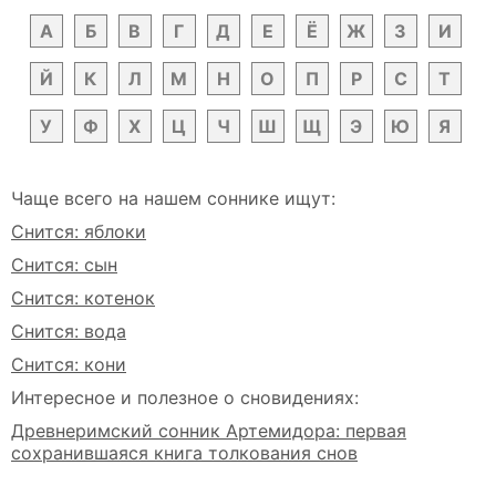
А
Б
В
Г
Д
Е
Ё
Ж
З
И
Й
К
Л
М
Н
О
П
Р
С
Т
У
Ф
Х
Ц
Ч
Ш
Щ
Э
Ю
Я
Чаще всего на нашем соннике ищут:
Снится: яблоки
Снится: сын
Снится: котенок
Снится: вода
Снится: кони
Интересное и полезное о сновидениях:
Древнеримский сонник Артемидора: первая
сохранившаяся книга толкования снов