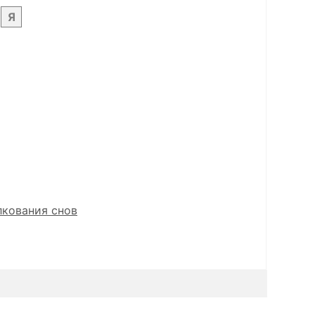
Я
лкования снов