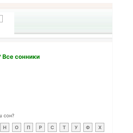
? Все сонники
ш сон?
Н
О
П
Р
С
Т
У
Ф
Х