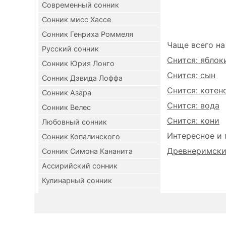
Современный сонник
Сонник мисс Хассе
Сонник Генриха Роммеля
Чаще всего на
Русский сонник
Снится: яблок
Сонник Юрия Лонго
Снится: сын
Сонник Дэвида Лоффа
Снится: котен
Сонник Азара
Снится: вода
Сонник Велес
Снится: кони
Любовный сонник
Интересное и 
Сонник Копалинского
Древнеримский
Сонник Симона Кананита
Ассирийский сонник
Кулинарный сонник