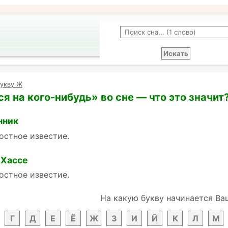
букву Ж
я на кого-нибудь» во сне — что это значит
нник
остное известие.
 Хассе
остное известие.
На какую букву начинается Ва
Г
Д
Е
Ё
Ж
З
И
Й
К
Л
М