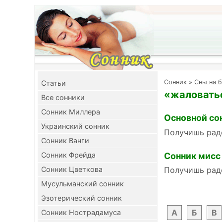
Cонник
»
Сны на 
Cтатьи
«жаловатьс
Все сонники
Сонник Миллера
Основной со
Украинский сонник
Получишь рад
Сонник Ванги
Сонник мисс
Сонник Фрейда
Сонник Цветкова
Получишь рад
Мусульманский сонник
Эзотерический сонник
А
Б
В
Сонник Нострадамуса