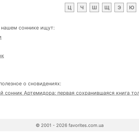
Ц
Ч
Ш
Щ
Э
Ю
 нашем соннике ищут:
и
ок
полезное о сновидениях:
 сонник Артемидора: первая сохранившаяся книга то
© 2001 - 2026 favorites.com.ua