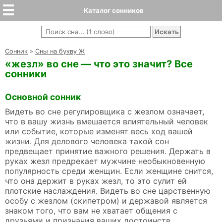
Каталог сонников
Cонник
»
Сны на букву Ж
«жезл» во сне — что это значит? Все
сонники
Основной сонник
Видеть во сне регулировщика с жезлом означает,
что в вашу жизнь вмешается влиятельный человек
или событие, которые изменят весь ход вашей
жизни. Для делового человека такой сон
предвещает принятие важного решения. Держать в
руках жезл предрекает мужчине необыкновенную
популярность среди женщин. Если женщине снится,
что она держит в руках жезл, то это сулит ей
плотские наслаждения. Видеть во сне царственную
особу с жезлом (скипетром) и державой является
знаком того, что вам не хватает общения с
друзьями и признания ваших достоинств