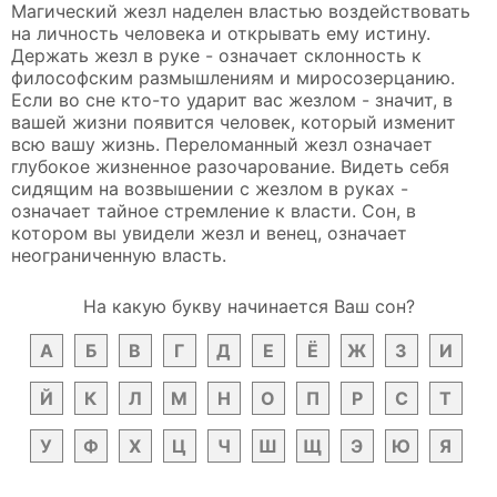
Магический жезл наделен властью воздействовать
на личность человека и открывать ему истину.
Держать жезл в руке - означает склонность к
философским размышлениям и миросозерцанию.
Если во сне кто-то ударит вас жезлом - значит, в
вашей жизни появится человек, который изменит
всю вашу жизнь. Переломанный жезл означает
глубокое жизненное разочарование. Видеть себя
сидящим на возвышении с жезлом в руках -
означает тайное стремление к власти. Сон, в
котором вы увидели жезл и венец, означает
неограниченную власть.
На какую букву начинается Ваш сон?
А
Б
В
Г
Д
Е
Ё
Ж
З
И
Й
К
Л
М
Н
О
П
Р
С
Т
У
Ф
Х
Ц
Ч
Ш
Щ
Э
Ю
Я