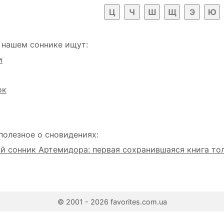
Ц
Ч
Ш
Щ
Э
Ю
 нашем соннике ищут:
и
ок
полезное о сновидениях:
 сонник Артемидора: первая сохранившаяся книга то
© 2001 - 2026 favorites.com.ua