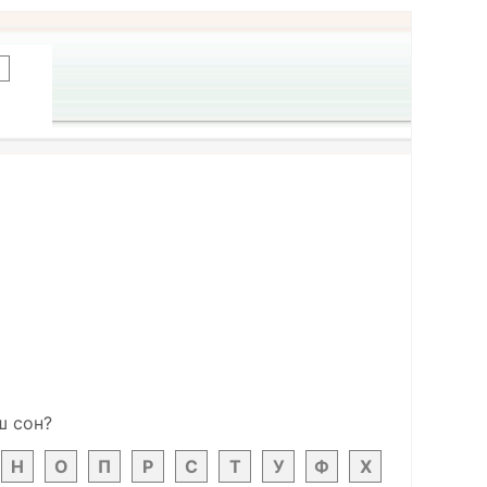
ш сон?
Н
О
П
Р
С
Т
У
Ф
Х