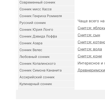
Современный сонник
Сонник мисс Хассе
Сонник Генриха Роммеля
Чаще всего на
Русский сонник
Снится: яблок
Сонник Юрия Лонго
Снится: сын
Сонник Дэвида Лоффа
Снится: котен
Сонник Азара
Снится: вода
Сонник Велес
Снится: кони
Любовный сонник
Интересное и 
Сонник Копалинского
Древнеримский
Сонник Симона Кананита
Ассирийский сонник
Кулинарный сонник