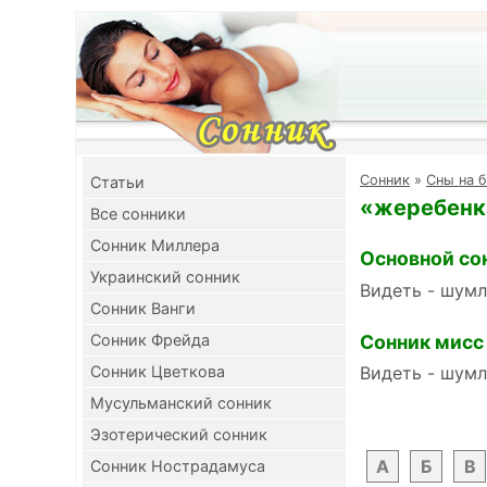
Cонник
»
Сны на 
Cтатьи
«жеребенка
Все сонники
Сонник Миллера
Основной со
Украинский сонник
Видеть - шумл
Сонник Ванги
Сонник мисс
Сонник Фрейда
Сонник Цветкова
Видеть - шумл
Мусульманский сонник
Эзотерический сонник
А
Б
В
Сонник Нострадамуса