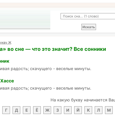
букву Ж
» во сне — что это значит? Все сонники
нник
ивая радость; скачущего - веселые минуты.
 Хассе
ивая радость; скачущего - веселые минуты.
На какую букву начинается Ва
Г
Д
Е
Ё
Ж
З
И
Й
К
Л
М