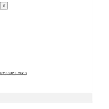
Я
лкования снов