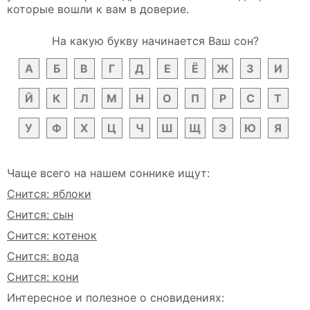
которые вошли к вам в доверие.
На какую букву начинается Ваш сон?
А
Б
В
Г
Д
Е
Ё
Ж
З
И
Й
К
Л
М
Н
О
П
Р
С
Т
У
Ф
Х
Ц
Ч
Ш
Щ
Э
Ю
Я
Чаще всего на нашем соннике ищут:
Снится: яблоки
Снится: сын
Снится: котенок
Снится: вода
Снится: кони
Интересное и полезное о сновидениях: