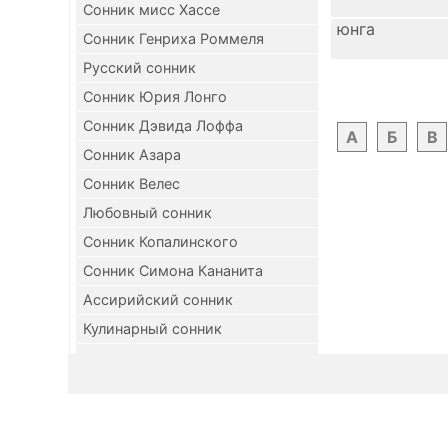
Сонник мисс Хассе
юнга
Сонник Генриха Роммеля
Русский сонник
Сонник Юрия Лонго
Сонник Дэвида Лоффа
А
Б
В
Сонник Азара
Сонник Велес
Любовный сонник
Сонник Копалинского
Сонник Симона Кананита
Ассирийский сонник
Кулинарный сонник