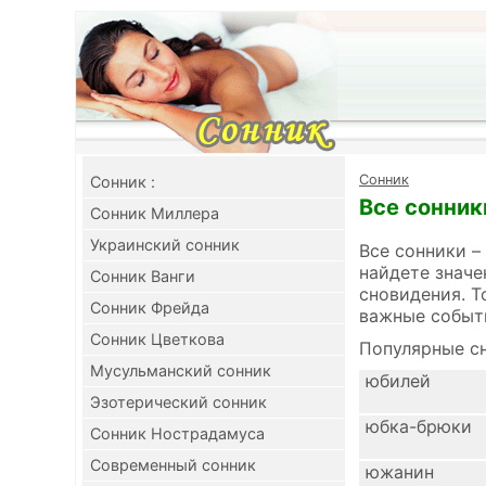
Cонник
Cонник :
Все сонник
Сонник Миллера
Украинский сонник
Все сонники –
найдете значе
Сонник Ванги
сновидения. Т
Сонник Фрейда
важные событ
Сонник Цветкова
Популярные сн
Мусульманский сонник
юбилей
Эзотерический сонник
юбка-брюки
Сонник Нострадамуса
Современный сонник
южанин