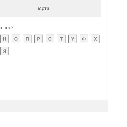
юрта
ш сон?
Н
О
П
Р
С
Т
У
Ф
Х
Я