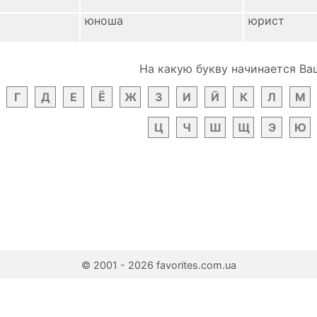
юноша
юрист
На какую букву начинается Ва
Г
Д
Е
Ё
Ж
З
И
Й
К
Л
М
Ц
Ч
Ш
Щ
Э
Ю
© 2001 - 2026 favorites.com.ua