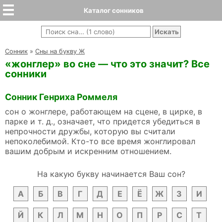
Каталог сонников
Cонник
»
Сны на букву Ж
«жонглер» во сне — что это значит? Все
сонники
Сонник Генриха Роммеля
сон о жонглере, работающем на сцене, в цирке, в
парке и т. д., означает, что придется убедиться в
непрочности дружбы, которую вы считали
непоколебимой. Кто-то все время жонглировал
вашим добрым и искренним отношением.
На какую букву начинается Ваш сон?
А
Б
В
Г
Д
Е
Ё
Ж
З
И
Й
К
Л
М
Н
О
П
Р
С
Т