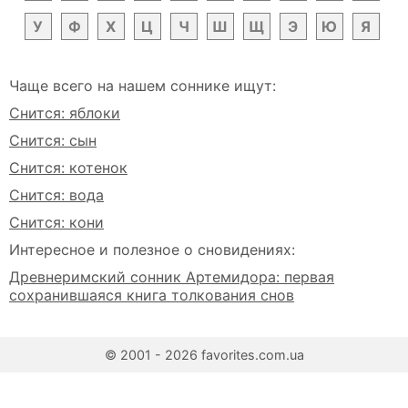
У
Ф
Х
Ц
Ч
Ш
Щ
Э
Ю
Я
Чаще всего на нашем соннике ищут:
Снится: яблоки
Снится: сын
Снится: котенок
Снится: вода
Снится: кони
Интересное и полезное о сновидениях:
Древнеримский сонник Артемидора: первая
сохранившаяся книга толкования снов
© 2001 - 2026 favorites.com.ua