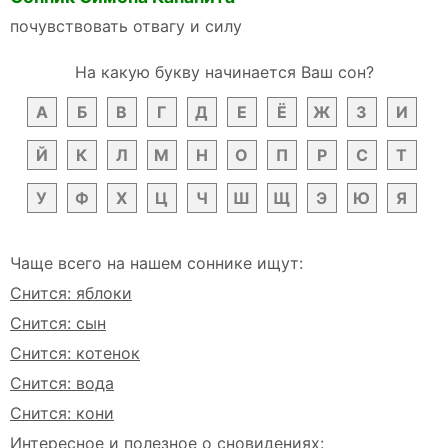
почувствовать отвагу и силу
На какую букву начинается Ваш сон?
А
Б
В
Г
Д
Е
Ё
Ж
З
И
Й
К
Л
М
Н
О
П
Р
С
Т
У
Ф
Х
Ц
Ч
Ш
Щ
Э
Ю
Я
Чаще всего на нашем соннике ищут:
Снится: яблоки
Снится: сын
Снится: котенок
Снится: вода
Снится: кони
Интересное и полезное о сновидениях: