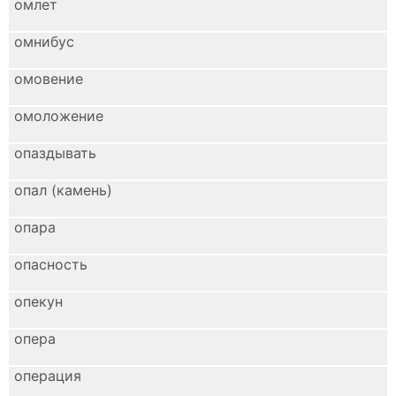
омлет
омнибус
омовение
омоложение
опаздывать
опал (камень)
опара
опасность
опекун
опера
операция