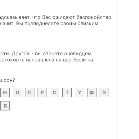
дсказывает, что Вас ожидают беспокойство
начит, Вы преподнесете своим близким
.
сти. Другой - вы станете очевидцем
естокость направлена на вас. Если на
ш сон?
Н
О
П
Р
С
Т
У
Ф
Х
Я