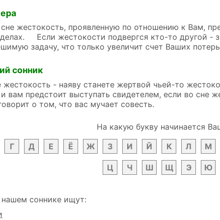
лера
не жестокость, проявленную по отношению к Вам, пре
 делах. Если жестокости подвергся кто-то другой - з
шимую задачу, что только увеличит счет Ваших потерь
ий сонник
 жестокость - наяву станете жертвой чьей-то жестоко
 и вам предстоит выступать свидетелем, если во сне ж
говорит о том, что вас мучает совесть.
На какую букву начинается Ва
Г
Д
Е
Ё
Ж
З
И
Й
К
Л
М
Ц
Ч
Ш
Щ
Э
Ю
 нашем соннике ищут:
и