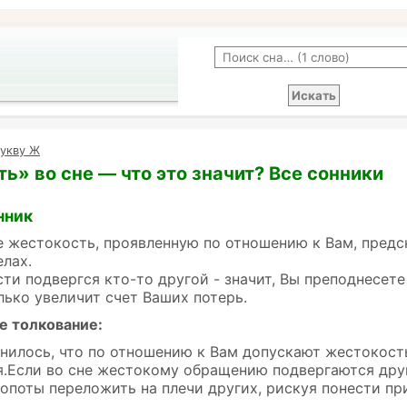
букву Ж
ь» во сне — что это значит? Все сонники
нник
е жестокость, проявленную по отношению к Вам, предс
елах.
ти подвергся кто-то другой - значит, Вы преподнесе
олько увеличит счет Ваших потерь.
е толкование:
нилось, что по отношению к Вам допускают жестокость
.Если во сне жестокому обращению подвергаются друг
опоты переложить на плечи других, рискуя понести пр