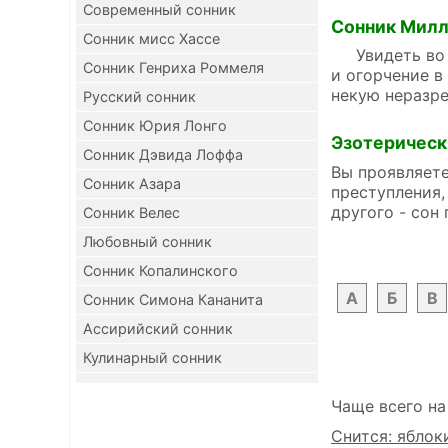
Современный сонник
Сонник Мил
Сонник мисс Хассе
Увидеть во с
Сонник Генриха Роммеля
и огорчение в
некую неразре
Русский сонник
Сонник Юрия Лонго
Эзотерическ
Сонник Дэвида Лоффа
Вы проявляете
Сонник Азара
преступления,
другого - сон 
Сонник Велес
Любовный сонник
Сонник Копалинского
А
Б
В
Сонник Симона Кананита
Ассирийский сонник
Кулинарный сонник
Чаще всего на
Снится: яблок