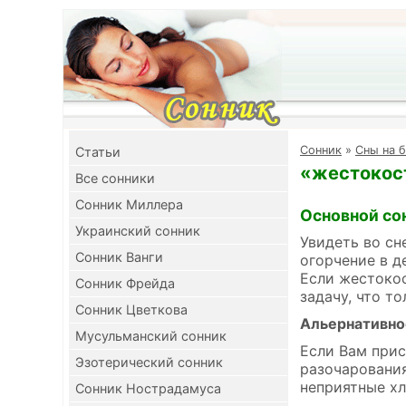
Cонник
»
Сны на 
Cтатьи
«жестокост
Все сонники
Сонник Миллера
Основной со
Украинский сонник
Увидеть во сн
Сонник Ванги
огорчение в д
Если жестокос
Сонник Фрейда
задачу, что т
Сонник Цветкова
Альернативно
Мусульманский сонник
Если Вам прис
Эзотерический сонник
разочарования
неприятные хл
Сонник Нострадамуса