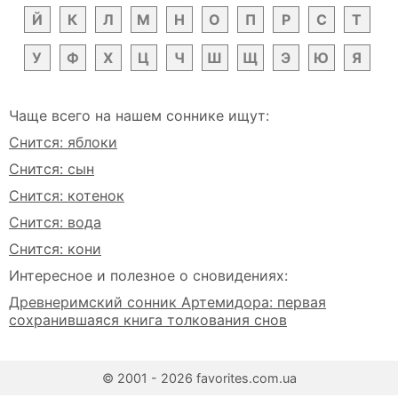
Й
К
Л
М
Н
О
П
Р
С
Т
У
Ф
Х
Ц
Ч
Ш
Щ
Э
Ю
Я
Чаще всего на нашем соннике ищут:
Снится: яблоки
Снится: сын
Снится: котенок
Снится: вода
Снится: кони
Интересное и полезное о сновидениях:
Древнеримский сонник Артемидора: первая
сохранившаяся книга толкования снов
© 2001 - 2026 favorites.com.ua