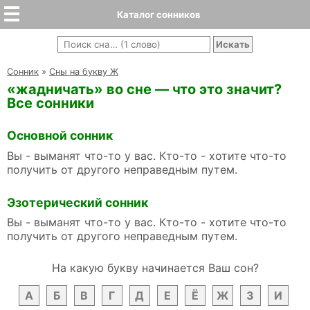
Каталог сонников
Cонник
»
Сны на букву Ж
«жадничать» во сне — что это значит?
Все сонники
Основной сонник
Вы - выманят что-то у вас. Кто-то - хотите что-то
получить от другого неправедным путем.
Эзотерический сонник
Вы - выманят что-то у вас. Кто-то - хотите что-то
получить от другого неправедным путем.
На какую букву начинается Ваш сон?
А
Б
В
Г
Д
Е
Ё
Ж
З
И