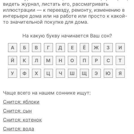
видеть журнал, листать его, рассматривать
иллюстрации — к переезду, ремонту, изменению в
интерьере дома или на работе или просто к какой-
то значительной покупке для дома.
На какую букву начинается Ваш сон?
А
Б
В
Г
Д
Е
Ё
Ж
З
И
Й
К
Л
М
Н
О
П
Р
С
Т
У
Ф
Х
Ц
Ч
Ш
Щ
Э
Ю
Я
Чаще всего на нашем соннике ищут:
Снится: яблоки
Снится: сын
Снится: котенок
Снится: вода