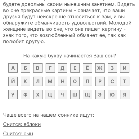
будете довольны своим нынешним занятием. Видеть
во сне прекрасные картины - означает, что ваши
друзья будут неискренне относиться к вам, и вы
обнаружите обманчивость удовольствий. Молодой
женщине видеть во сне, что она пишет картину -
знак того, что возлюбленный обманет ее, так как
полюбит другую.
На какую букву начинается Ваш сон?
А
Б
В
Г
Д
Е
Ё
Ж
З
И
Й
К
Л
М
Н
О
П
Р
С
Т
У
Ф
Х
Ц
Ч
Ш
Щ
Э
Ю
Я
Чаще всего на нашем соннике ищут:
Снится: яблоки
Снится: сын