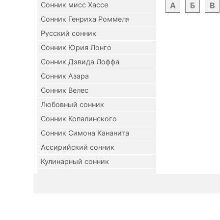
Сонник мисс Хассе
А
Б
В
Сонник Генриха Роммеля
Русский сонник
Сонник Юрия Лонго
Сонник Дэвида Лоффа
Сонник Азара
Сонник Велес
Любовный сонник
Сонник Копалинского
Сонник Симона Кананита
Ассирийский сонник
Кулинарный сонник