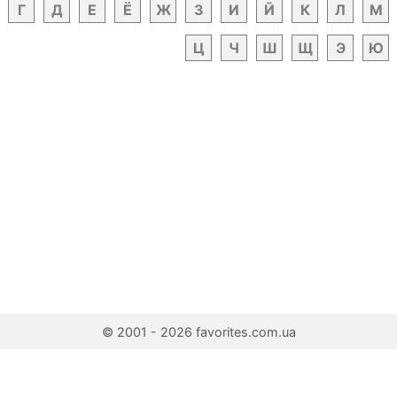
Г
Д
Е
Ё
Ж
З
И
Й
К
Л
М
Ц
Ч
Ш
Щ
Э
Ю
© 2001 - 2026 favorites.com.ua