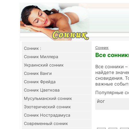
Cонник
Cонник :
Все сонник
Сонник Миллера
Украинский сонник
Все сонники –
найдете значе
Сонник Ванги
сновидения. Т
Сонник Фрейда
важные событ
Сонник Цветкова
Популярные сн
Мусульманский сонник
йог
Эзотерический сонник
Сонник Нострадамуса
Современный сонник