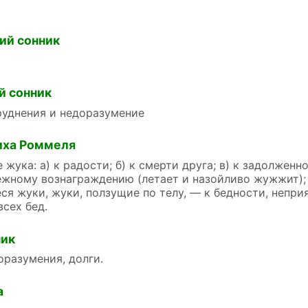
ий сонник
й сонник
руднения и недоразумение
иха Роммеля
е жука: а) к радости; б) к смерти друга; в) к задолжен
ежному вознаграждению (летает и назойливо жужжит);
я жуки, жуки, ползущие по телу, — к бедности, непри
сех бед.
ник
разумения, долги.
а