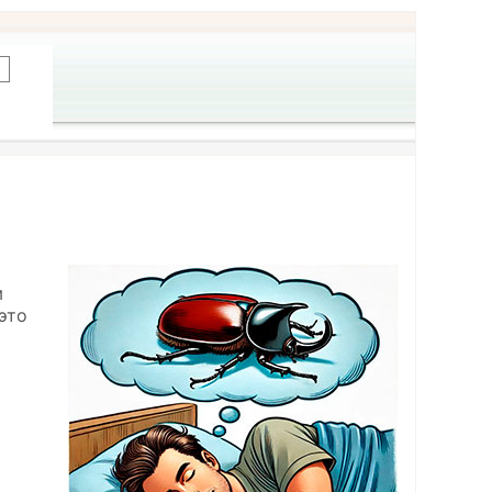
м
это