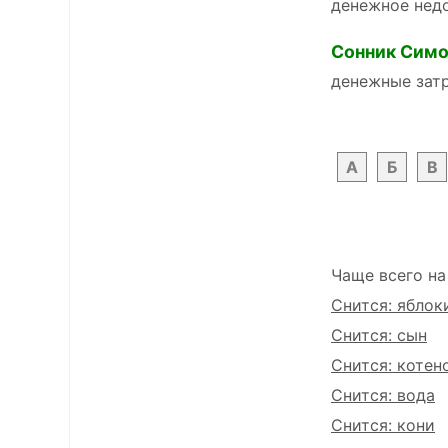
денежное нед
Сонник Симо
денежные зат
А
Б
В
Чаще всего на
Снится: яблок
Снится: сын
Снится: котен
Снится: вода
Снится: кони