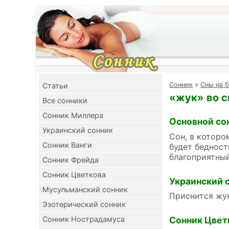
Cонник
»
Сны на 
Cтатьи
«жук» во с
Все сонники
Сонник Миллера
Основной со
Украинский сонник
Сон, в которо
Сонник Ванги
будет бедност
благоприятный
Сонник Фрейда
Сонник Цветкова
Украинский 
Мусульманский сонник
Приснится жук
Эзотерический сонник
Сонник Цвет
Сонник Нострадамуса