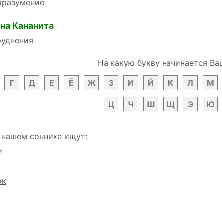
оразумение
на Кананита
руднения
На какую букву начинается Ва
Г
Д
Е
Ё
Ж
З
И
Й
К
Л
М
Ц
Ч
Ш
Щ
Э
Ю
 нашем соннике ищут:
и
ок