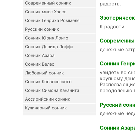
Современный сонник
радость.
Сонник мисс Хассе
Эзотерическ
Сонник Генриха Роммеля
К радости.
Русский сонник
Сонник Юрия Лонго
Современны
Сонник Дэвида Лоффа
денежные зат
Сонник Азара
Сонник Генр
Сонник Велес
увидеть во сн
Любовный сонник
крупному ден
Сонник Копалинского
Расползающиес
преодолению в
Сонник Симона Кананита
Ассирийский сонник
Русский сон
Кулинарный сонник
денежные недо
Сонник Азар