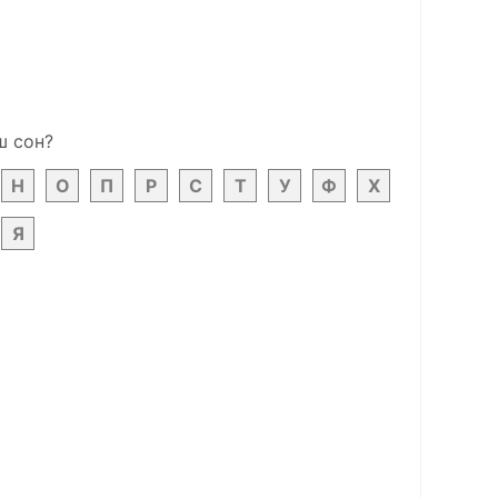
ш сон?
Н
О
П
Р
С
Т
У
Ф
Х
Я