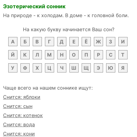
Эзотерический сонник
На природе - к холодам. В доме - к головной боли.
На какую букву начинается Ваш сон?
А
Б
В
Г
Д
Е
Ё
Ж
З
И
Й
К
Л
М
Н
О
П
Р
С
Т
У
Ф
Х
Ц
Ч
Ш
Щ
Э
Ю
Я
Чаще всего на нашем соннике ищут:
Снится: яблоки
Снится: сын
Снится: котенок
Снится: вода
Снится: кони