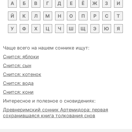
А
Б
В
Г
Д
Е
Ё
Ж
З
И
Й
К
Л
М
Н
О
П
Р
С
Т
У
Ф
Х
Ц
Ч
Ш
Щ
Э
Ю
Я
Чаще всего на нашем соннике ищут:
Снится: яблоки
Снится: сын
Снится: котенок
Снится: вода
Снится: кони
Интересное и полезное о сновидениях:
Древнеримский сонник Артемидора: первая
сохранившаяся книга толкования снов