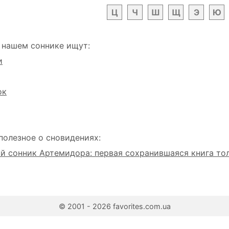
Ц
Ч
Ш
Щ
Э
Ю
 нашем соннике ищут:
и
ок
полезное о сновидениях:
 сонник Артемидора: первая сохранившаяся книга то
© 2001 - 2026 favorites.com.ua