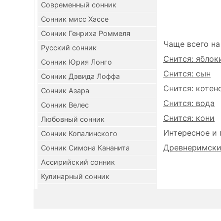
Современный сонник
Сонник мисс Хассе
Сонник Генриха Роммеля
Чаще всего на
Русский сонник
Снится: яблок
Сонник Юрия Лонго
Снится: сын
Сонник Дэвида Лоффа
Снится: котен
Сонник Азара
Снится: вода
Сонник Велес
Снится: кони
Любовный сонник
Интересное и 
Сонник Копалинского
Древнеримский
Сонник Симона Кананита
Ассирийский сонник
Кулинарный сонник