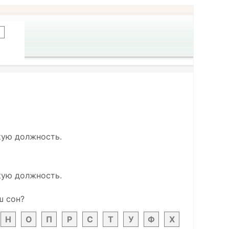
кую должность.
кую должность.
ш сон?
Н
О
П
Р
С
Т
У
Ф
Х