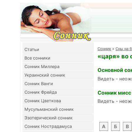
Cонник
»
Сны на б
Cтатьи
«царя» во 
Все сонники
Сонник Миллера
Основной со
Украинский сонник
Видеть - неож
Сонник Ванги
Сонник мисс
Сонник Фрейда
Сонник Цветкова
Видеть - неож
Мусульманский сонник
Эзотерический сонник
А
Б
В
Сонник Нострадамуса