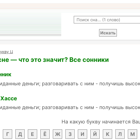
укву Ц
сне — что это значит? Все сонники
нник
иданные деньги; разговаривать с ним - получишь высо
 Хассе
иданные деньги; разговаривать с ним - получишь высо
На какую букву начинается Ва
Г
Д
Е
Ё
Ж
З
И
Й
К
Л
М