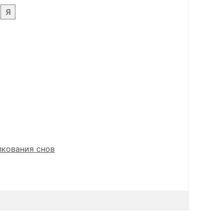
Я
лкования снов