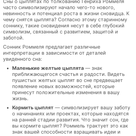
Сны о цыплятах по толкованию Генриха Роммеля
часто символизируют начало чего-то нового,
невинность и потенциал роста в жизни сновидца. К
чему снятся цыплята? Согласно этому старинному
соннику, такие сновидения несут в себе глубокий
символизм, связанный с развитием, защитой и
заботой.
Сонник Роммеля предлагает различные
интерпретации в зависимости от деталей
увиденного сна:
Маленькие желтые цыплята
— знак
приближающегося счастья и радости. Видеть
пушистых желтых цыплят во сне предвещает
появление новых возможностей, которые
принесут положительные изменения в вашу
жизнь.
Кормить цыплят
— символизирует вашу заботу
о начинаниях или проектах, которые находятся
на ранней стадии развития. Что значит сон, где
вы кормите цыплят? Роммель трактует это как
знак вашей способности взращивать идеи и