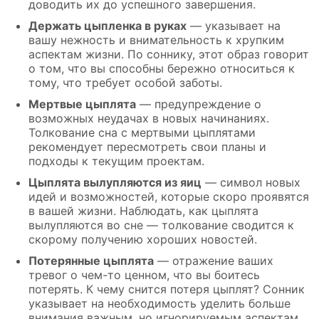
доводить их до успешного завершения.
Держать цыпленка в руках
— указывает на
вашу нежность и внимательность к хрупким
аспектам жизни. По соннику, этот образ говорит
о том, что вы способны бережно относиться к
тому, что требует особой заботы.
Мертвые цыплята
— предупреждение о
возможных неудачах в новых начинаниях.
Толкование сна с мертвыми цыплятами
рекомендует пересмотреть свои планы и
подходы к текущим проектам.
Цыплята вылупляются из яиц
— символ новых
идей и возможностей, которые скоро проявятся
в вашей жизни. Наблюдать, как цыплята
вылупляются во сне — толкование сводится к
скорому получению хороших новостей.
Потерянные цыплята
— отражение ваших
тревог о чем-то ценном, что вы боитесь
потерять. К чему снится потеря цыплят? Сонник
указывает на необходимость уделить больше
внимания важным, но игнорируемым аспектам