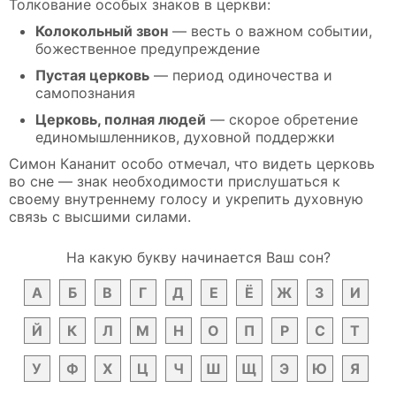
Толкование особых знаков в церкви:
Колокольный звон
— весть о важном событии,
божественное предупреждение
Пустая церковь
— период одиночества и
самопознания
Церковь, полная людей
— скорое обретение
единомышленников, духовной поддержки
Симон Кананит особо отмечал, что видеть церковь
во сне — знак необходимости прислушаться к
своему внутреннему голосу и укрепить духовную
связь с высшими силами.
На какую букву начинается Ваш сон?
А
Б
В
Г
Д
Е
Ё
Ж
З
И
Й
К
Л
М
Н
О
П
Р
С
Т
У
Ф
Х
Ц
Ч
Ш
Щ
Э
Ю
Я