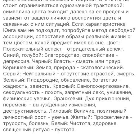
стоит ограничиваться однозначной трактовкой:
символика цвета выходит далеко за ее пределы и
зависит от вашего личного восприятия цвета и
связанных с ним ситуаций. Если характеристика
Юнга вам не подходит, попробуйте метод свободной
ассоциации, сопоставив образы реальной жизни с
тем цветом, какой предмет имел во сне. Цвет:
Положительный аспект - отрицательный аспект.
Синий, голубой: Благородство, спокойствие -
депрессия. Черный: Власть - смерть или траур.
Коричневый: Земля, природа - скатологический.
Серый: Нейтральный - отсутствие страстей, смерть.
Зеленый: Плодородие, обновление, богатство -
жадность, зависть. Красный: Самопожертвование,
сексуальность - похоть, запретный секс, унижение,
физические увечья. Оранжевый: Дух приключений,
перемены - вынужденные изменения,
деструктивность. Лиловый: Величие, позитивный
личностный рост - увечье. Желтый: Просветление -
трусость, болезнь. Белый: Чистота, здоровье,
священный ритуал - пустота.