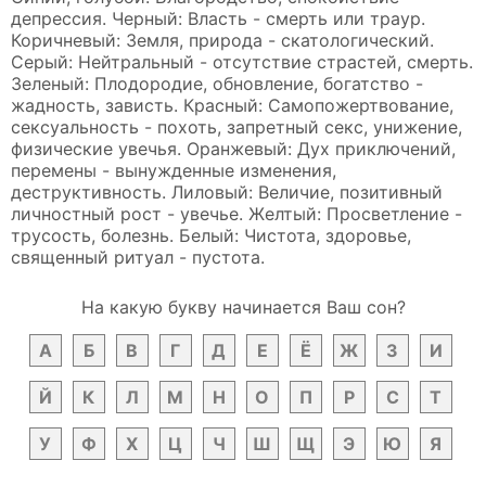
депрессия. Черный: Власть - смерть или траур.
Коричневый: Земля, природа - скатологический.
Серый: Нейтральный - отсутствие страстей, смерть.
Зеленый: Плодородие, обновление, богатство -
жадность, зависть. Красный: Самопожертвование,
сексуальность - похоть, запретный секс, унижение,
физические увечья. Оранжевый: Дух приключений,
перемены - вынужденные изменения,
деструктивность. Лиловый: Величие, позитивный
личностный рост - увечье. Желтый: Просветление -
трусость, болезнь. Белый: Чистота, здоровье,
священный ритуал - пустота.
На какую букву начинается Ваш сон?
А
Б
В
Г
Д
Е
Ё
Ж
З
И
Й
К
Л
М
Н
О
П
Р
С
Т
У
Ф
Х
Ц
Ч
Ш
Щ
Э
Ю
Я