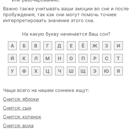
Важно также учитывать ваши эмоции во сне и после
пробуждения, так как они могут помочь точнее
интерпретировать значение этого сна.
На какую букву начинается Ваш сон?
А
Б
В
Г
Д
Е
Ё
Ж
З
И
Й
К
Л
М
Н
О
П
Р
С
Т
У
Ф
Х
Ц
Ч
Ш
Щ
Э
Ю
Я
Чаще всего на нашем соннике ищут:
Снится: яблоки
Снится: сын
Снится: котенок
Снится: вода