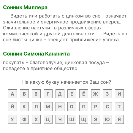
Сонник Миллера
Видеть или работать с цинком во сне - означает
значительное и энергичное продвижение вперед.
Оживление наступит в различных сферах
коммерческой и другой деятельности. Видеть во
сне листы цинка - обещает приближение успеха.
Сонник Симона Кананита
покупать – благополучие; цинковая посуда –
попадете в приятное общество
На какую букву начинается Ваш сон?
А
Б
В
Г
Д
Е
Ё
Ж
З
И
Й
К
Л
М
Н
О
П
Р
С
Т
У
Ф
Х
Ц
Ч
Ш
Щ
Э
Ю
Я