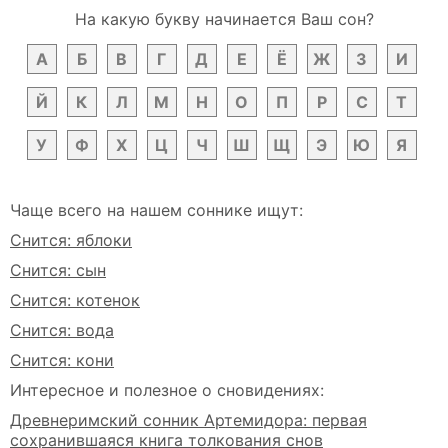
На какую букву начинается Ваш сон?
А
Б
В
Г
Д
Е
Ё
Ж
З
И
Й
К
Л
М
Н
О
П
Р
С
Т
У
Ф
Х
Ц
Ч
Ш
Щ
Э
Ю
Я
Чаще всего на нашем соннике ищут:
Снится: яблоки
Снится: сын
Снится: котенок
Снится: вода
Снится: кони
Интересное и полезное о сновидениях:
Древнеримский сонник Артемидора: первая
сохранившаяся книга толкования снов