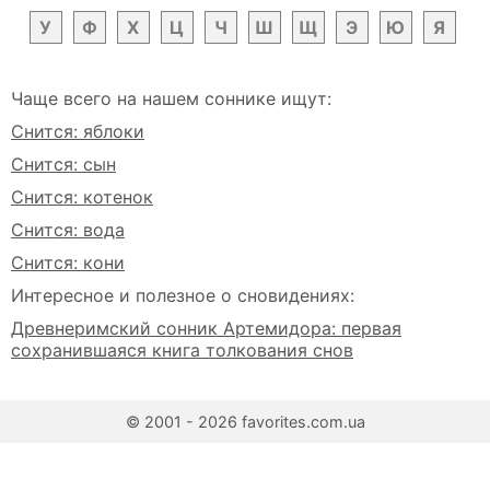
У
Ф
Х
Ц
Ч
Ш
Щ
Э
Ю
Я
Чаще всего на нашем соннике ищут:
Снится: яблоки
Снится: сын
Снится: котенок
Снится: вода
Снится: кони
Интересное и полезное о сновидениях:
Древнеримский сонник Артемидора: первая
сохранившаяся книга толкования снов
© 2001 - 2026 favorites.com.ua