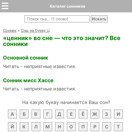
Каталог сонников
Cонник
»
Сны на букву Ц
«ценник» во сне — что это значит? Все
сонники
Основной сонник
Читать - неприятные известия.
Сонник мисс Хассе
Читать - неприятные известия.
На какую букву начинается Ваш сон?
А
Б
В
Г
Д
Е
Ё
Ж
З
И
Й
К
Л
М
Н
О
П
Р
С
Т