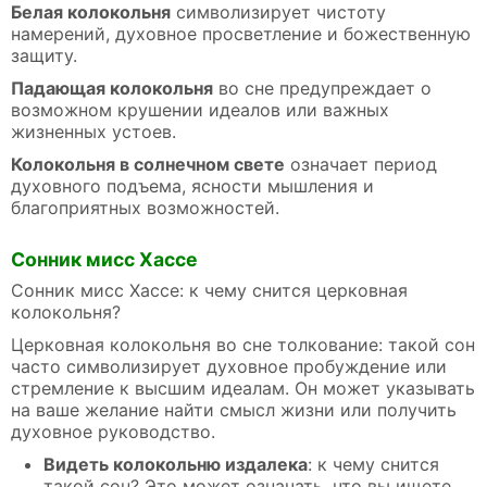
Белая колокольня
символизирует чистоту
намерений, духовное просветление и божественную
защиту.
Падающая колокольня
во сне предупреждает о
возможном крушении идеалов или важных
жизненных устоев.
Колокольня в солнечном свете
означает период
духовного подъема, ясности мышления и
благоприятных возможностей.
Сонник мисс Хассе
Сонник мисс Хассе: к чему снится церковная
колокольня?
Церковная колокольня во сне толкование: такой сон
часто символизирует духовное пробуждение или
стремление к высшим идеалам. Он может указывать
на ваше желание найти смысл жизни или получить
духовное руководство.
Видеть колокольню издалека
: к чему снится
такой сон? Это может означать, что вы ищете