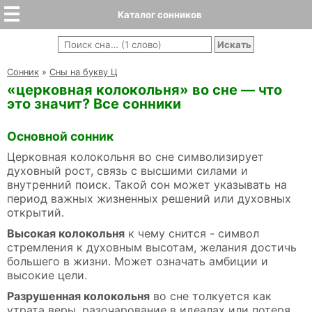
Каталог сонников
Cонник
»
Сны на букву Ц
«церковная колокольня» во сне — что
это значит? Все сонники
Основной сонник
Церковная колокольня во сне символизирует
духовный рост, связь с высшими силами и
внутренний поиск. Такой сон может указывать на
период важных жизненных решений или духовных
открытий.
Высокая колокольня
к чему снится - символ
стремления к духовным высотам, желания достичь
большего в жизни. Может означать амбиции и
высокие цели.
Разрушенная колокольня
во сне толкуется как
утрата веры, разочарование в идеалах или потеря