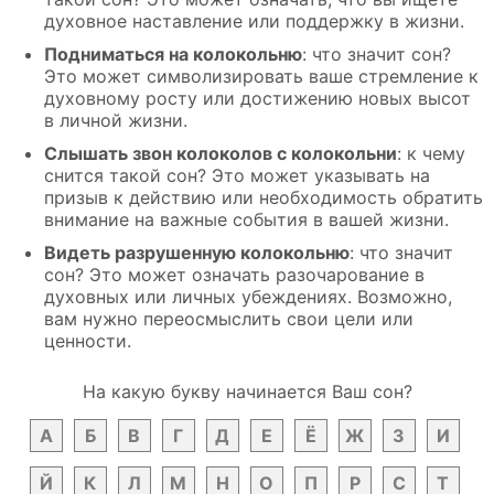
духовное наставление или поддержку в жизни.
Подниматься на колокольню
: что значит сон?
Это может символизировать ваше стремление к
духовному росту или достижению новых высот
в личной жизни.
Слышать звон колоколов с колокольни
: к чему
снится такой сон? Это может указывать на
призыв к действию или необходимость обратить
внимание на важные события в вашей жизни.
Видеть разрушенную колокольню
: что значит
сон? Это может означать разочарование в
духовных или личных убеждениях. Возможно,
вам нужно переосмыслить свои цели или
ценности.
На какую букву начинается Ваш сон?
А
Б
В
Г
Д
Е
Ё
Ж
З
И
Й
К
Л
М
Н
О
П
Р
С
Т