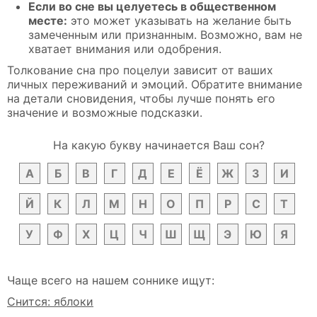
Если во сне вы целуетесь в общественном
месте:
это может указывать на желание быть
замеченным или признанным. Возможно, вам не
хватает внимания или одобрения.
Толкование сна про поцелуи зависит от ваших
личных переживаний и эмоций. Обратите внимание
на детали сновидения, чтобы лучше понять его
значение и возможные подсказки.
На какую букву начинается Ваш сон?
А
Б
В
Г
Д
Е
Ё
Ж
З
И
Й
К
Л
М
Н
О
П
Р
С
Т
У
Ф
Х
Ц
Ч
Ш
Щ
Э
Ю
Я
Чаще всего на нашем соннике ищут:
Снится: яблоки