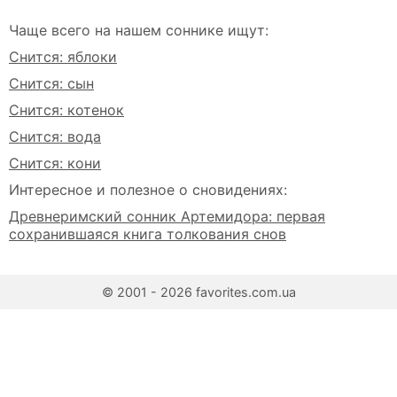
Чаще всего на нашем соннике ищут:
Снится: яблоки
Снится: сын
Снится: котенок
Снится: вода
Снится: кони
Интересное и полезное о сновидениях:
Древнеримский сонник Артемидора: первая
сохранившаяся книга толкования снов
© 2001 - 2026 favorites.com.ua