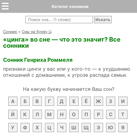
Каталог сонников
Cонник
»
Сны на букву Ц
«цинга» во сне — что это значит? Все
сонники
Сонник Генриха Роммеля
признаки цинги у вас или у кого-то — к ухудшению
отношений с домашними, к угрозе распада семьи.
На какую букву начинается Ваш сон?
А
Б
В
Г
Д
Е
Ё
Ж
З
И
Й
К
Л
М
Н
О
П
Р
С
Т
У
Ф
Х
Ц
Ч
Ш
Щ
Э
Ю
Я