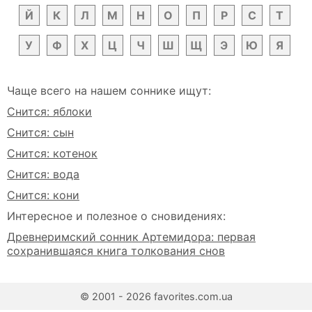
Й
К
Л
М
Н
О
П
Р
С
Т
У
Ф
Х
Ц
Ч
Ш
Щ
Э
Ю
Я
Чаще всего на нашем соннике ищут:
Снится: яблоки
Снится: сын
Снится: котенок
Снится: вода
Снится: кони
Интересное и полезное о сновидениях:
Древнеримский сонник Артемидора: первая
сохранившаяся книга толкования снов
© 2001 - 2026 favorites.com.ua