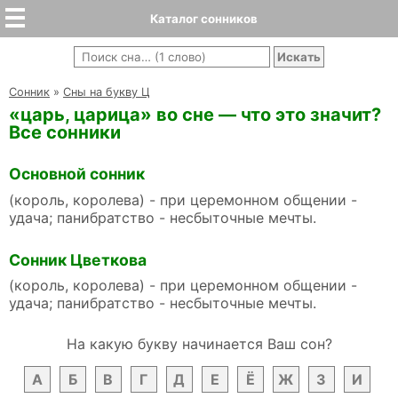
Каталог сонников
Cонник
»
Сны на букву Ц
«царь, царица» во сне — что это значит?
Все сонники
Основной сонник
(король, королева) - при церемонном общении -
удача; панибратство - несбыточные мечты.
Сонник Цветкова
(король, королева) - при церемонном общении -
удача; панибратство - несбыточные мечты.
На какую букву начинается Ваш сон?
А
Б
В
Г
Д
Е
Ё
Ж
З
И