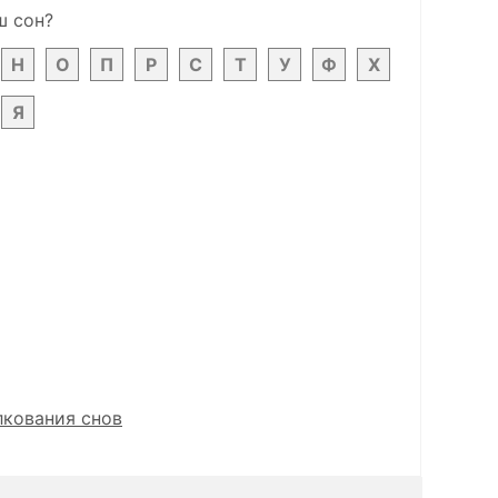
ш сон?
Н
О
П
Р
С
Т
У
Ф
Х
Я
лкования снов