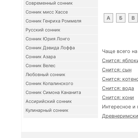
Современный сонник
Сонник мисс Хассе
А
Б
В
Сонник Генриха Роммеля
Русский сонник
Сонник Юрия Лонго
Сонник Дэвида Лоффа
Чаще всего на
Сонник Азара
Снится: яблок
Сонник Велес
Снится: сын
Любовный сонник
Снится: котен
Сонник Копалинского
Снится: вода
Сонник Симона Кананита
Снится: кони
Ассирийский сонник
Интересное и 
Кулинарный сонник
Древнеримский