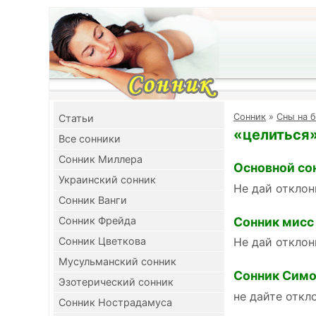
Cонник
»
Сны на б
Cтатьи
«целиться»
Все сонники
Сонник Миллера
Основной со
Украинский сонник
Не дай отклон
Сонник Ванги
Сонник мисс
Сонник Фрейда
Сонник Цветкова
Не дай отклон
Мусульманский сонник
Сонник Симо
Эзотерический сонник
не дайте откл
Сонник Нострадамуса