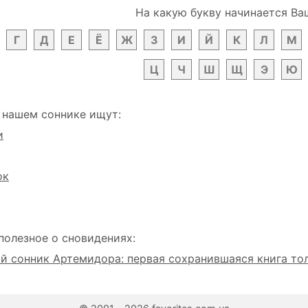
На какую букву начинается Ва
Г
Д
Е
Ё
Ж
З
И
Й
К
Л
М
Ц
Ч
Ш
Щ
Э
Ю
 нашем соннике ищут:
и
ок
полезное о сновидениях:
 сонник Артемидора: первая сохранившаяся книга то