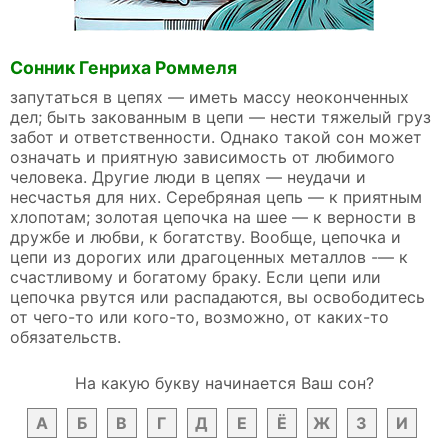
Сонник Генриха Роммеля
запутаться в цепях — иметь массу неоконченных
дел; быть закованным в цепи — нести тяжелый груз
забот и ответственности. Однако такой сон может
означать и приятную зависимость от любимого
человека. Другие люди в цепях — неудачи и
несчастья для них. Серебряная цепь — к приятным
хлопотам; золотая цепочка на шее — к верности в
дружбе и любви, к богатству. Вообще, цепочка и
цепи из дорогих или драгоценных металлов -— к
счастливому и богатому браку. Если цепи или
цепочка рвутся или распадаются, вы освободитесь
от чего-то или кого-то, возможно, от каких-то
обязательств.
На какую букву начинается Ваш сон?
А
Б
В
Г
Д
Е
Ё
Ж
З
И