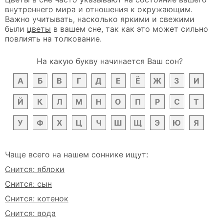
внутреннего мира и отношения к окружающим.
Важно учитывать, насколько яркими и свежими
были
цветы
в вашем сне, так как это может сильно
повлиять на толкование.
На какую букву начинается Ваш сон?
А
Б
В
Г
Д
Е
Ё
Ж
З
И
Й
К
Л
М
Н
О
П
Р
С
Т
У
Ф
Х
Ц
Ч
Ш
Щ
Э
Ю
Я
Чаще всего на нашем соннике ищут:
Снится: яблоки
Снится: сын
Снится: котенок
Снится: вода