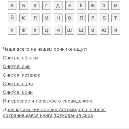
А
Б
В
Г
Д
Е
Ё
Ж
З
И
Й
К
Л
М
Н
О
П
Р
С
Т
У
Ф
Х
Ц
Ч
Ш
Щ
Э
Ю
Я
Чаще всего на нашем соннике ищут:
Снится: яблоки
Снится: сын
Снится: котенок
Снится: вода
Снится: кони
Интересное и полезное о сновидениях:
Древнеримский сонник Артемидора: первая
сохранившаяся книга толкования снов