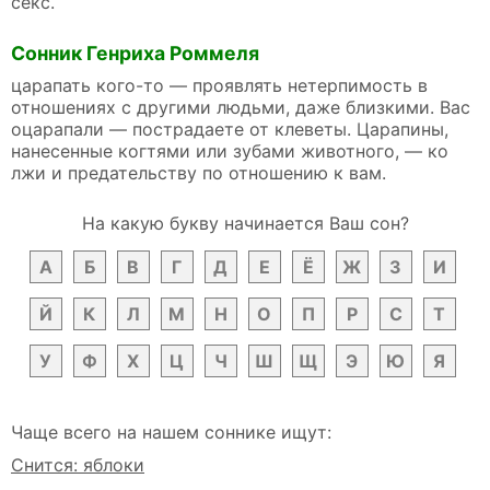
секс.
Сонник Генриха Роммеля
царапать кого-то — проявлять нетерпимость в
отношениях с другими людьми, даже близкими. Вас
оцарапали — пострадаете от клеветы. Царапины,
нанесенные когтями или зубами животного, — ко
лжи и предательству по отношению к вам.
На какую букву начинается Ваш сон?
А
Б
В
Г
Д
Е
Ё
Ж
З
И
Й
К
Л
М
Н
О
П
Р
С
Т
У
Ф
Х
Ц
Ч
Ш
Щ
Э
Ю
Я
Чаще всего на нашем соннике ищут:
Снится: яблоки