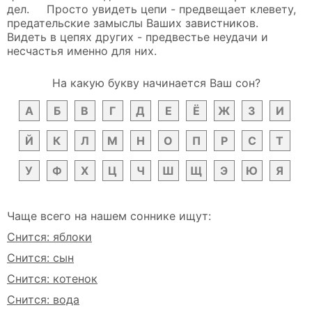
дел. Просто увидеть цепи - предвещает клевету,
предательские замыслы Ваших завистников.
Видеть в цепях других - предвестье неудачи и
несчастья именно для них.
На какую букву начинается Ваш сон?
А
Б
В
Г
Д
Е
Ё
Ж
З
И
Й
К
Л
М
Н
О
П
Р
С
Т
У
Ф
Х
Ц
Ч
Ш
Щ
Э
Ю
Я
Чаще всего на нашем соннике ищут:
Снится: яблоки
Снится: сын
Снится: котенок
Снится: вода