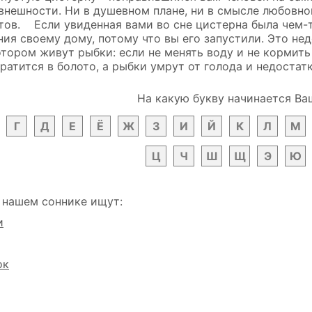
нешности. Ни в душевном плане, ни в смысле любовног
тов. Если увиденная вами во сне цистерна была чем-то
ия своему дому, потому что вы его запустили. Это не
отором живут рыбки: если не менять воду и не кормить
ратится в болото, а рыбки умрут от голода и недостат
На какую букву начинается Ва
Г
Д
Е
Ё
Ж
З
И
Й
К
Л
М
Ц
Ч
Ш
Щ
Э
Ю
 нашем соннике ищут:
и
ок