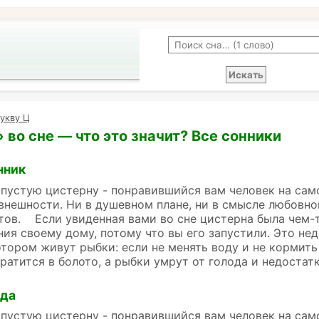
укву Ц
 во сне — что это значит? Все сонники
нник
 пустую цистерну - понравившийся вам человек на сам
нешности. Ни в душевном плане, ни в смысле любовног
тов. Если увиденная вами во сне цистерна была чем-то
ия своему дому, потому что вы его запустили. Это не
отором живут рыбки: если не менять воду и не кормить
ратится в болото, а рыбки умрут от голода и недостат
йда
 пустую цистерну - понравившийся вам человек на сам