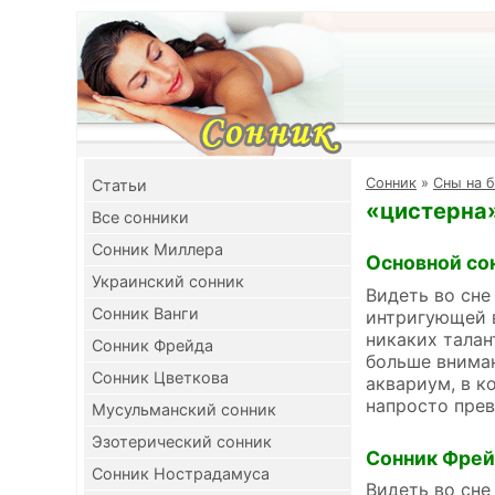
Cонник
»
Сны на б
Cтатьи
«цистерна»
Все сонники
Сонник Миллера
Основной со
Украинский сонник
Видеть во сне
Сонник Ванги
интригующей в
никаких талан
Сонник Фрейда
больше вниман
Сонник Цветкова
аквариум, в к
напросто прев
Мусульманский сонник
Эзотерический сонник
Сонник Фре
Сонник Нострадамуса
Видеть во сне