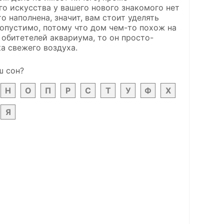
о искусства у вашего нового знакомого нет
 наполнена, значит, вам стоит уделять
допустимо, потому что дом чем-то похож на
 обитетелей аквариума, то он просто-
ка свежего воздуха.
ш сон?
Н
О
П
Р
С
Т
У
Ф
Х
Я