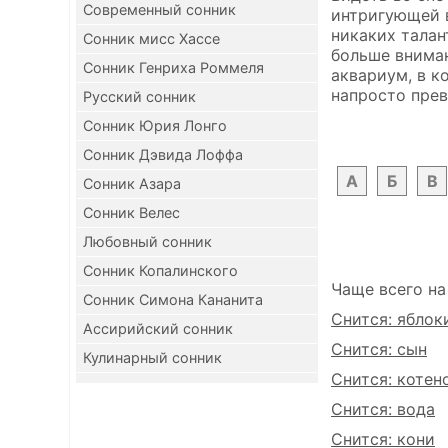
Современный сонник
интригующей в
никаких талан
Сонник мисс Хассе
больше вниман
Сонник Генриха Роммеля
аквариум, в к
напросто прев
Русский сонник
Сонник Юрия Лонго
Сонник Дэвида Лоффа
А
Б
В
Сонник Азара
Сонник Велес
Любовный сонник
Сонник Копалинского
Чаще всего на
Сонник Симона Кананита
Снится: яблок
Ассирийский сонник
Снится: сын
Кулинарный сонник
Снится: котен
Снится: вода
Снится: кони